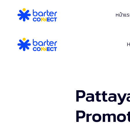
หน้าแ
Pattay
Promot