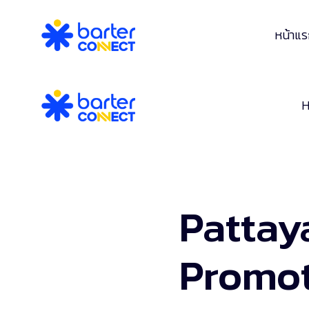
หน้าแ
Pattay
Promot