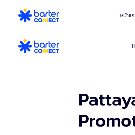
หน้าแ
Pattay
Promot