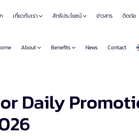
เกี่ยวกับเรา
สิทธิประโยชน์
รก
ข่าวสาร
ติดต่อ


About
Benefits
Home
News
Contact


or Daily Promot
2026