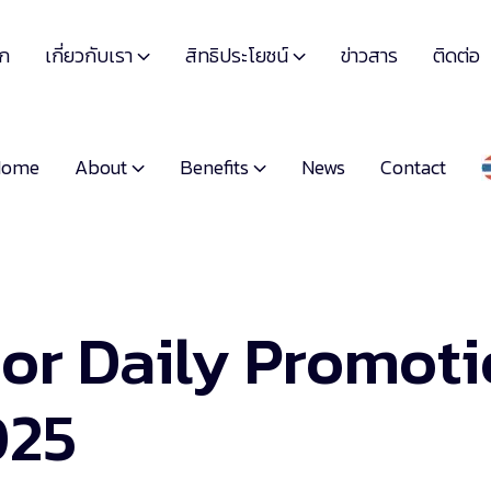
เกี่ยวกับเรา
สิทธิประโยชน์
รก
ข่าวสาร
ติดต่อ


About
Benefits
Home
News
Contact


or Daily Promot
025