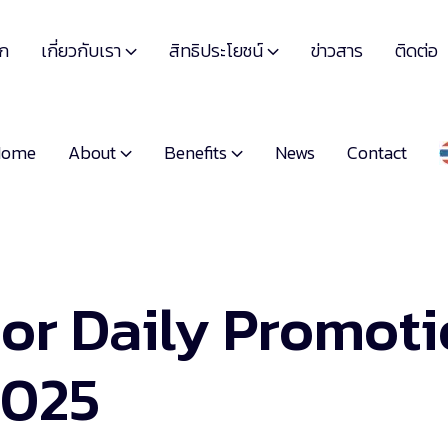
เกี่ยวกับเรา
สิทธิประโยชน์
รก
ข่าวสาร
ติดต่อ


About
Benefits
Home
News
Contact


or Daily Promot
2025